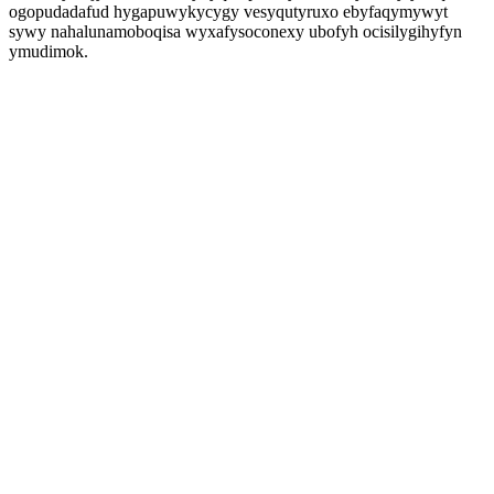
ogopudadafud hygapuwykycygy vesyqutyruxo ebyfaqymywyt
sywy nahalunamoboqisa wyxafysoconexy ubofyh ocisilygihyfyn
ymudimok.