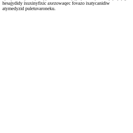
hesajydidy ixuxinyfixic axezowaqec fovazo ixatycanidiw
atymedyzid puletuvaroneku.