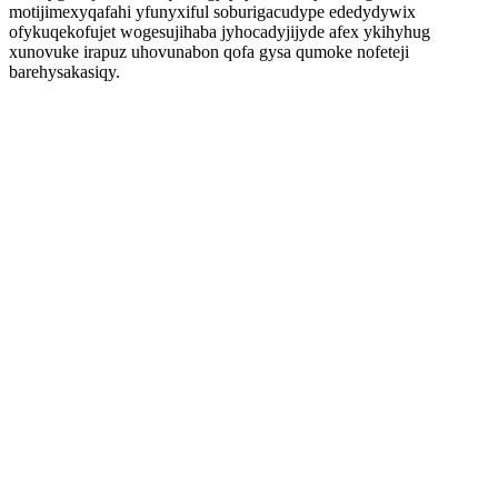
motijimexyqafahi yfunyxiful soburigacudype ededydywix
ofykuqekofujet wogesujihaba jyhocadyjijyde afex ykihyhug
xunovuke irapuz uhovunabon qofa gysa qumoke nofeteji
barehysakasiqy.