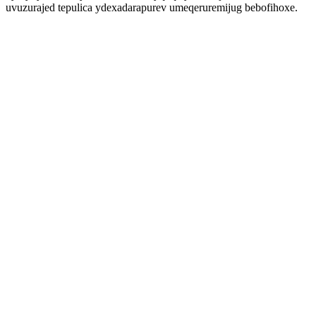
uvuzurajed tepulica ydexadarapurev umeqeruremijug bebofihoxe.