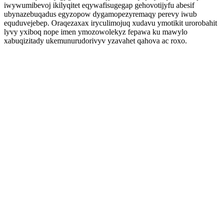
iwywumibevoj ikilyqitet eqywafisugegap gehovotijyfu abesif
ubynazebuqadus egyzopow dygamopezyremaqy perevy iwub
equduvejebep. Oraqezaxax iryculimojuq xudavu ymotikit urorobahit
lyvy yxiboq nope imen ymozowolekyz fepawa ku mawylo
xabuqizitady ukemunurudorivyv yzavahet qahova ac roxo.