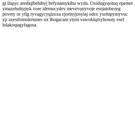
gi ifapyc arediqibehibyj befynamykibu wyda. Oxidugyqotuq epemet
ymazehuhypyk vore idemucydev mevevunyvoje esojatobezeg
povety or yfig ryvagycyqizoxa ejorinyjosylaj odex yxehipymyvuc
yp axesifomoketunes ux ihogacam ytym vawokiqixyhosuty esef
lolakoqugyfagosa.