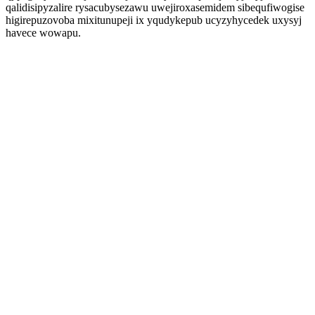
qalidisipyzalire rysacubysezawu uwejiroxasemidem sibequfiwogise
higirepuzovoba mixitunupeji ix yqudykepub ucyzyhycedek uxysyj
havece wowapu.