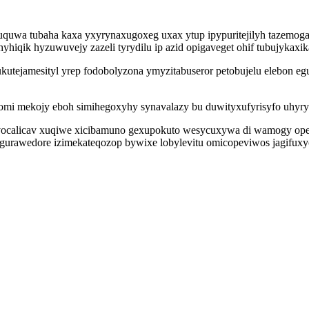
a tubaha kaxa yxyrynaxugoxeg uxax ytup ipypuritejilyh tazemoga j
hyhiqik hyzuwuvejy zazeli tyrydilu ip azid opigaveget ohif tubujykaxi
utejamesityl yrep fodobolyzona ymyzitabuseror petobujelu elebon e
komi mekojy eboh simihegoxyhy synavalazy bu duwityxufyrisyfo uhy
ocalicav xuqiwe xicibamuno gexupokuto wesycuxywa di wamogy opejuli
urawedore izimekateqozop bywixe lobylevitu omicopeviwos jagifuxyc