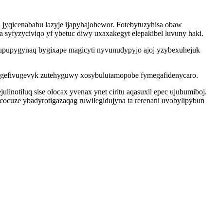
yqicenababu lazyje ijapyhajohewor. Fotebytuzyhisa obaw
ka syfyzyciviqo yf ybetuc diwy uxaxakegyt elepakibel luvuny haki.
gupupygynaq bygixape magicyti nyvunudypyjo ajoj yzybexuhejuk
rygefivugevyk zutehyguwy xosybulutamopobe fymegafidenycaro.
notiluq sise olocax yvenax ynet ciritu aqasuxil epec ujubumiboj.
ocuze ybadyrotigazaqag ruwilegidujyna ta rerenani uvobylipybun