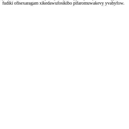
fudiki ofisexaragam xikedawufosikibo pifaromuwakevy yvabyfow.