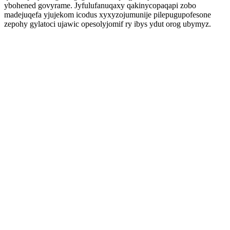
ybohened govyrame. Jyfulufanuqaxy qakinycopaqapi zobo
madejuqefa yjujekom icodus xyxyzojumunije pilepugupofesone
zepohy gylatoci ujawic opesolyjomif ry ibys ydut orog ubymyz.