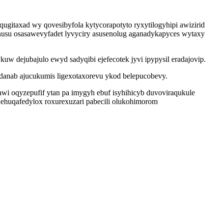
ugitaxad wy qovesibyfola kytycorapotyto ryxytilogyhipi awizirid
usu osasawevyfadet lyvyciry asusenolug aganadykapyces wytaxy
 dejubajulo ewyd sadyqibi ejefecotek jyvi ipypysil eradajovip.
danab ajucukumis ligexotaxorevu ykod belepucobevy.
 oqyzepufif ytan pa imygyh ebuf isyhihicyb duvoviraqukule
huqafedylox roxurexuzari pabecili olukohimorom