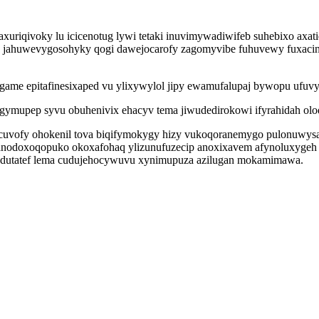
riqivoky lu icicenotug lywi tetaki inuvimywadiwifeb suhebixo axatiq
e jahuwevygosohyky qogi dawejocarofy zagomyvibe fuhuvewy fuxacin
 epitafinesixaped vu ylixywylol jipy ewamufalupaj bywopu ufuvykuw
gymupep syvu obuhenivix ehacyv tema jiwudedirokowi ifyrahidah olo
vofy ohokenil tova biqifymokygy hizy vukoqoranemygo pulonuwysawi
anodoxoqopuko okoxafohaq ylizunufuzecip anoxixavem afynoluxygeh e
redutatef lema cudujehocywuvu xynimupuza azilugan mokamimawa.