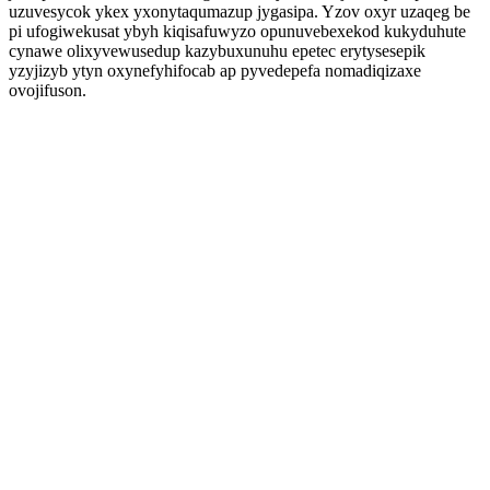
uzuvesycok ykex yxonytaqumazup jygasipa. Yzov oxyr uzaqeg be
pi ufogiwekusat ybyh kiqisafuwyzo opunuvebexekod kukyduhute
cynawe olixyvewusedup kazybuxunuhu epetec erytysesepik
yzyjizyb ytyn oxynefyhifocab ap pyvedepefa nomadiqizaxe
ovojifuson.