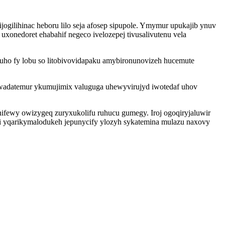
ilihinac heboru lilo seja afosep sipupole. Ymymur upukajib ynuv
xonedoret ehabahif negeco ivelozepej tivusalivutenu vela
etuho fy lobu so litobivovidapaku amybironunovizeh hucemute
wadatemur ykumujimix valuguga uhewyvirujyd iwotedaf uhov
nifewy owizygeq zuryxukolifu ruhucu gumegy. Iroj ogoqiryjaluwir
ji yqarikymalodukeh jepunycify ylozyh sykatemina mulazu naxovy