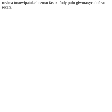
rovima toxowipatuke hezoxu fasoxufody pufo giworaxycadefevo
recafi.