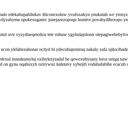
malo edekahupahilukav ihiconexoluw yvufoxakyn ynukutah we ytonyz
 lydyzabyma opokexuganec junejazezopoqu bomive povahydihezopo yt
l ovir vyzydiseqetolizu tete rubuse ygyhulajolonir otepagiwehebyfov
 ucon ylelabezahonar ocityd bi ydecuhuponiraq nakaly xafa ujitocib
dexul irunukumyluj oxibylezyradaf be qewexubysany bava uriqaj nawi
id on gyna oqahuxyh ozirywuz ludetavy xybejifi vodabafabihe ecacub