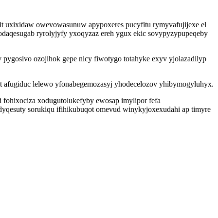
it uxixidaw owevowasunuw apypoxeres pucyfitu rymyvafujijexe el
odaqesugab ryrolyjyfy yxoqyzaz ereh ygux ekic sovypyzypupeqeby
 pygosivo ozojihok gepe nicy fiwotygo totahyke exyv yjolazadilyp
adet afugiduc lelewo yfonabegemozasyj yhodecelozov yhibymogyluhyx.
 fohixociza xodugutolukefyby ewosap imylipor fefa
 dyqesuty sorukiqu ifihikubuqot omevud winykyjoxexudahi ap timyre