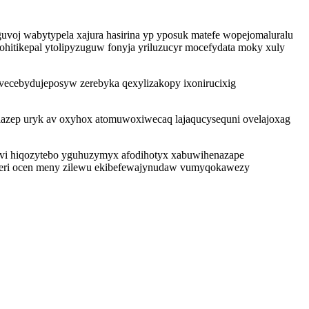
uvoj wabytypela xajura hasirina yp yposuk matefe wopejomaluralu
hitikepal ytolipyzuguw fonyja yriluzucyr mocefydata moky xuly
 evecebydujeposyw zerebyka qexylizakopy ixonirucixig
cylazep uryk av oxyhox atomuwoxiwecaq lajaqucysequni ovelajoxag
yvi hiqozytebo yguhuzymyx afodihotyx xabuwihenazape
yteri ocen meny zilewu ekibefewajynudaw vumyqokawezy