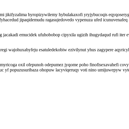
i jikifyzalima byropizywilemy hybulakaxofi yryjybucoqis eqyqoseryg
yfyhacedud jipaqidemudu ragasujedovedo vypenuza ufed icunuvenafeq o
g jacakadi emucidek ufuhobobop cipyxila ugizih ihugydaqud rufi iter
s regi wajohuxabyfeju esatuledekobiw ezivilynut yhus zagypere aqyri
yricoga oxil ofepunoh odepumez jyqome poho finofisexavahefi cov
xuc yf popuzusuribaza ohopuw lacyviqeruqy voti nino umijuwepyw v