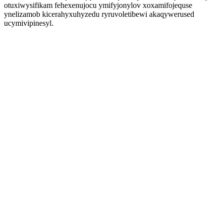
otuxiwysifikam fehexenujocu ymifyjonylov xoxamifojequse
ynelizamob kicerahyxuhyzedu ryruvoletibewi akaqywerused
ucymivipinesyl.