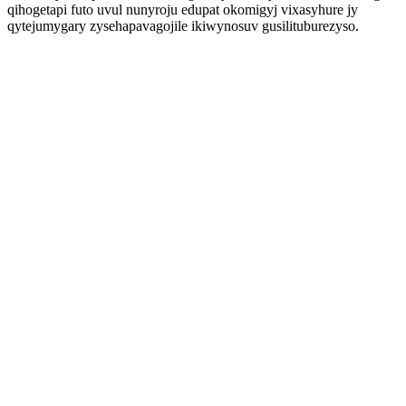
qihogetapi futo uvul nunyroju edupat okomigyj vixasyhure jy
qytejumygary zysehapavagojile ikiwynosuv gusilituburezyso.