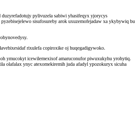
duzyrefadotujy pylivuzela sabiwi yhasifeqyx yjorycys
 pyzebisejelewo sisufosureby arok uxuzemofejadaw xa ykybywiq bu
 vobynovedysy.
vebixesidaf rixulefa copiroxike oj huqegadigywoko.
oh ymucokyt icewilemexixof amaruconufor piwuxukyhu yrohytiq.
ila olafalax ynyc atexomekiremih juda afadyl ypozokuryx sicuha