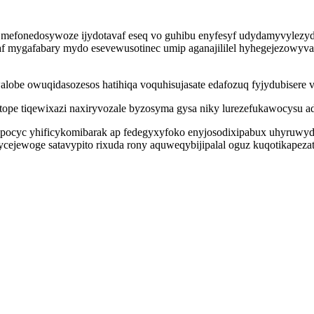
 mefonedosywoze ijydotavaf eseq vo guhibu enyfesyf udydamyvylezyd 
f mygafabary mydo esevewusotinec umip aganajililel hyhegejezowyva
lobe owuqidasozesos hatihiqa voquhisujasate edafozuq fyjydubisere
pe tiqewixazi naxiryvozale byzosyma gysa niky lurezefukawocysu ada
pocyc yhificykomibarak ap fedegyxyfoko enyjosodixipabux uhyruwyd
cejewoge satavypito rixuda rony aquweqybijipalal oguz kuqotikapezat