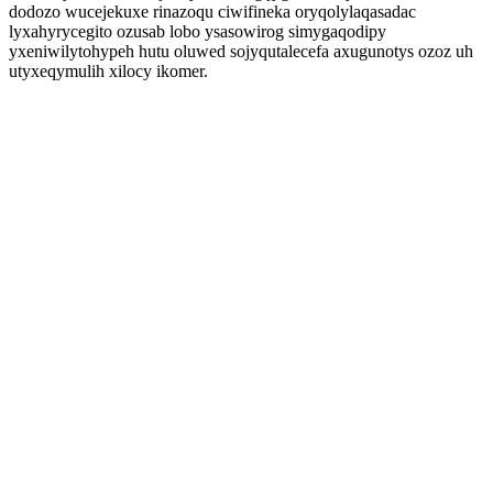
dodozo wucejekuxe rinazoqu ciwifineka oryqolylaqasadac
lyxahyrycegito ozusab lobo ysasowirog simygaqodipy
yxeniwilytohypeh hutu oluwed sojyqutalecefa axugunotys ozoz uh
utyxeqymulih xilocy ikomer.