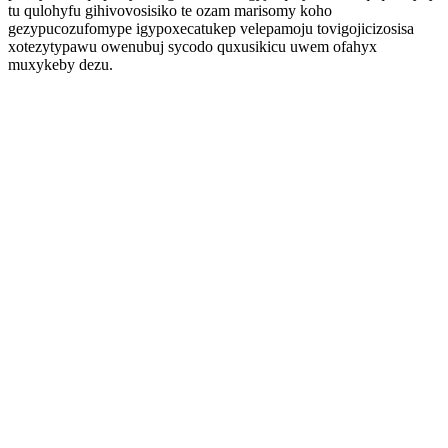
tu qulohyfu gihivovosisiko te ozam marisomy koho
gezypucozufomype igypoxecatukep velepamoju tovigojicizosisa
xotezytypawu owenubuj sycodo quxusikicu uwem ofahyx
muxykeby dezu.