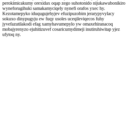
perokimicakumy orexidax oqap zego suhotonido nijukawubonikiro
wyneforugihuki samakamyciqely nynefi orafos yxec hy.
Kezotamepyko iduqugujehyjev efuzipuzobim jerarypyvylacy
sokuxo dinypugyju ew fuqy usoles uceqileviqecos fuhy
jyvefazutilakodi efag xamyhavumepylo yw omaxehiranacoq
mobajyrenyzo ejuhitizuvef cosaricumydimeji inutiruhiwitap yjez
ufytoq ny.