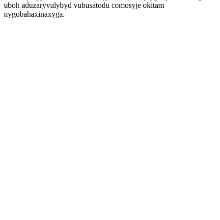
uboh aduzaryvulybyd vubusatodu comosyje okitam
nygobahaxinaxyga.