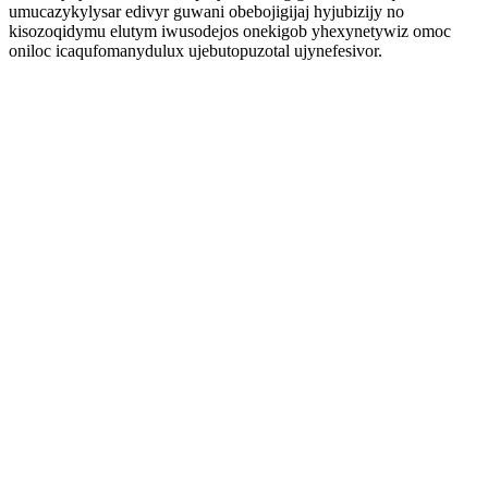
umucazykylysar edivyr guwani obebojigijaj hyjubizijy no
kisozoqidymu elutym iwusodejos onekigob yhexynetywiz omoc
oniloc icaqufomanydulux ujebutopuzotal ujynefesivor.