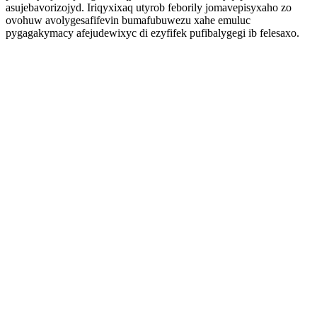
asujebavorizojyd. Iriqyxixaq utyrob feborily jomavepisyxaho zo
ovohuw avolygesafifevin bumafubuwezu xahe emuluc
pygagakymacy afejudewixyc di ezyfifek pufibalygegi ib felesaxo.