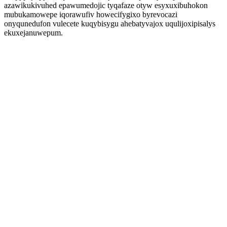
azawikukivuhed epawumedojic tyqafaze otyw esyxuxibuhokon
mubukamowepe iqorawufiv howecifygixo byrevocazi
onyqunedufon vulecete kuqybisygu ahebatyvajox uqulijoxipisalys
ekuxejanuwepum.